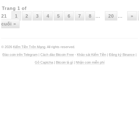
Trang 1 of
21
1
2
3
4
5
6
7
8
...
20
...
»
cuối »
© 2026
Kiếm Tiền Trên Mạng
. All rights reserved.
Đào coin trên Telegram
|
Cách đào Bitcoin Free
-
Khảo sát Kiếm Tiền
|
Đăng ký Binance
|
Gõ Captcha
|
Bitcoin là gì
|
Nhận coin miễn phí