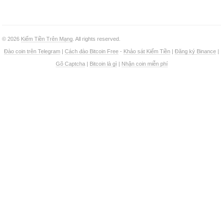
© 2026
Kiếm Tiền Trên Mạng
. All rights reserved.
Đào coin trên Telegram
|
Cách đào Bitcoin Free
-
Khảo sát Kiếm Tiền
|
Đăng ký Binance
|
Gõ Captcha
|
Bitcoin là gì
|
Nhận coin miễn phí