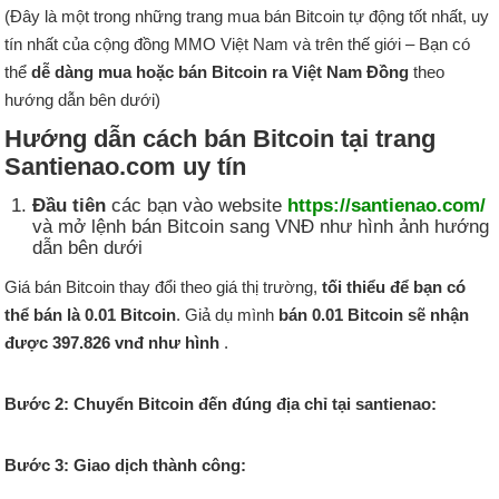
(Đây là một trong những trang mua bán Bitcoin tự động tốt nhất, uy
tín nhất của cộng đồng MMO Việt Nam và trên thế giới – Bạn có
thể
dễ dàng mua hoặc bán Bitcoin ra Việt Nam Đồng
theo
hướng dẫn bên dưới)
Hướng dẫn cách bán Bitcoin tại trang
Santienao.com uy tín
Đầu tiên
các bạn vào website
https://santienao.com/
và mở lệnh bán Bitcoin sang VNĐ như hình ảnh hướng
dẫn bên dưới
Giá bán Bitcoin thay đổi theo giá thị trường,
tối thiểu để bạn có
thể bán là 0.01 Bitcoin
. Giả dụ mình
bán 0.01 Bitcoin sẽ nhận
được 397.826 vnđ như hình
.
Bước 2: Chuyển Bitcoin đến đúng địa chỉ tại santienao:
Bước 3: Giao dịch thành công: