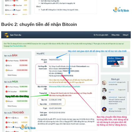
Bước 2: chuyển tiền để nhận Bitcoin