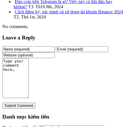
Đào coin trên Telegram là gì? Việc này có lừa đảo hay
không?
T3. Th10 8th, 2024
Cách đăng ký, xác minh và sử dụng tài khoản Binance 2024
T2. Th4 1st, 2024
No comments.
Leave a Reply
Submit Comment
Danh mục kiếm tiền