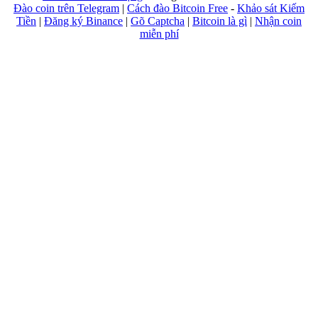
Đào coin trên Telegram
|
Cách đào Bitcoin Free
-
Khảo sát Kiếm
Tiền
|
Đăng ký Binance
|
Gõ Captcha
|
Bitcoin là gì
|
Nhận coin
miễn phí