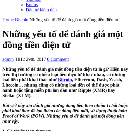
Bonus
Đầu tư kiếm tiền
Home
Bitcoin
Những yếu tố để đánh giá một đồng tiền điện tử
Những yếu tố để đánh giá một
đồng tiền điện tử
admin
Th12 29th, 2017
0 Comment
Những yếu tố để đánh giá một đồng tiền điện tử là gì? Hiện nay
trên thị trường có nhiều loại tiền điện tử khác nhau, có những
loại tiền phải khai thác như
Bitcoin
, Ethereum, Dash, Zcash,
Litecoin… nhưng cũng có những loại tiền có thể được phát
hành hoặc tặng miễn phí lần đầu như Ripple (XMR) hay
Stellar (XLM).
Bài viết này xin đánh giá những đồng tiền theo nhóm 1: bắt buộc
phải khai thác để tạo thêm các đồng tiền mới, sử dụng thuật toán
Proof of Work (POW). Những yếu tố để đánh giá một đồng tiền
như vậy: