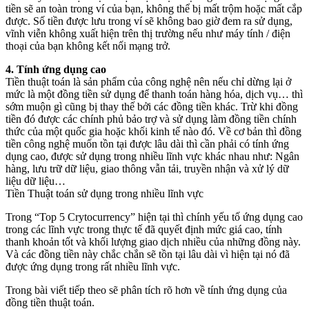
tiền sẽ an toàn trong ví của bạn, không thể bị mất trộm hoặc mất cắp
được. Số tiền được lưu trong ví sẽ không bao giờ đem ra sử dụng,
vĩnh viễn không xuất hiện trên thị trường nếu như máy tính / điện
thoại của bạn không kết nối mạng trở.
4. Tính ứng dụng cao
Tiền thuật toán là sản phẩm của công nghệ nên nếu chỉ dừng lại ở
mức là một đồng tiền sử dụng để thanh toán hàng hóa, dịch vụ… thì
sớm muộn gì cũng bị thay thế bởi các đồng tiền khác. Trừ khi đồng
tiền đó được các chính phủ bảo trợ và sử dụng làm đồng tiền chính
thức của một quốc gia hoặc khối kinh tế nào đó. Về cơ bản thì đồng
tiền công nghệ muốn tồn tại được lâu dài thì cần phải có tính ứng
dụng cao, được sử dụng trong nhiều lĩnh vực khác nhau như: Ngân
hàng, lưu trữ dữ liệu, giao thông vẫn tải, truyền nhận và xử lý dữ
liệu dữ liệu…
Tiền Thuật toán sử dụng trong nhiều lĩnh vực
Trong “Top 5 Crytocurrency” hiện tại thì chính yếu tố ứng dụng cao
trong các lĩnh vực trong thực tế đã quyết định mức giá cao, tính
thanh khoản tốt và khối lượng giao dịch nhiều của những đồng này.
Và các đồng tiền này chắc chắn sẽ tồn tại lâu dài vì hiện tại nó đã
được ứng dụng trong rất nhiều lĩnh vực.
Trong bài viết tiếp theo sẽ phân tích rõ hơn về tính ứng dụng của
đồng tiền thuật toán.